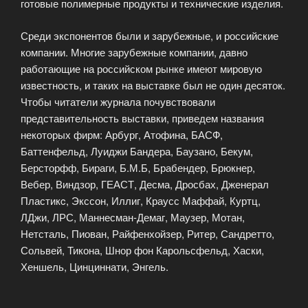
готовые полимерные продукты и технические изделия.
Среди экспонентов были и зарубежные, и российские
компании. Многие зарубежные компании, давно
работающие на российском рынке имеют мировую
известность, и таких на выставке был не один десяток.
Чтобы читатели журнала почувствовали
представительность выставки, приведем названия
некоторых фирм: Арбург, Атофина, БАСФ,
Баттенфельд, Луиджи Бандера, Баузано, Бекум,
Берсторфф, Бираги, Б.М.Б, Брабендер, Брюкнер,
Вебер, Виндзор, ГЕАСТ, Десма, Дросбах, Дженерал
Пластикc, Экссон, Иллиг, Краусс Маффай, Куртц,
ЛДжи, ЛРС, Маннесман-Демаг, Маузер, Мотан,
Нетсталь, Пиован, Райфенхойзер, Ритер, Сандретто,
Сольвей, Тикона, Шнор фон Карольсфельд, Хаски,
Хеншель, Цинциннати, Энгель.