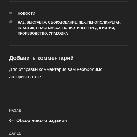
РУБРИКИ
НОВОСТИ
МЕТКИ
RAL
,
ВЫСТАВКА
,
ОБОРУДОВАНИЕ
,
ПВХ
,
ПЕНОПОЛИУРЕТАН
,
ПЛАСТИК
,
ПЛАСТМАССА
,
ПОЛИЭТИЛЕН
,
ПРЕДПРИЯТИЯ
,
ПРОИЗВОДСТВО
,
УПАКОВКА
Добавить комментарий
Для отправки комментария вам необходимо
авторизоваться
.
Навигация
Предыдущая
НАЗАД
по
запись:
записям
Обзор нового издания
Следующая
ДАЛЕЕ