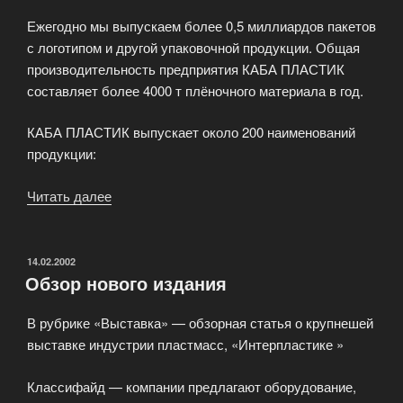
Ежегодно мы выпускаем более 0,5 миллиардов пакетов
с логотипом и другой упаковочной продукции. Общая
производительность предприятия КАБА ПЛАСТИК
составляет более 4000 т плёночного материала в год.
КАБА ПЛАСТИК выпускает около 200 наименований
продукции:
Читать далее
«Пакеты
полиэтиленовые
с
нанесением
ОПУБЛИКОВАНО
14.02.2002
Обзор нового издания
логотипа
и
В рубрике «Выставка» — обзорная статья о крупнешей
плёнки»
выставке индустрии пластмасс, «Интерпластике »
Классифайд — компании предлагают оборудование,