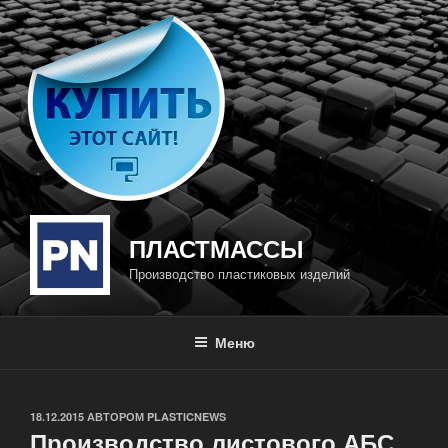
Перейти
к
содержимому
ПЛАСТМАССЫ
Производство пластиковых изделий
Меню
ОПУБЛИКОВАНО
18.12.2015
АВТОРОМ
PLASTICNEWS
Производство листового АБС