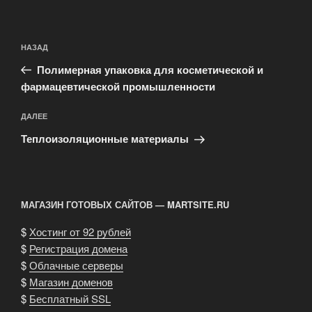
Навигация
Предыдущая
НАЗАД
по
запись:
записям
Полимерная упаковка для косметической и
фармацевтической промышленности
Следующая
ДАЛЕЕ
запись
Теплоизоляционные материалы
МАГАЗИН ГОТОВЫХ САЙТОВ — MARTSITE.RU
$
Хостинг от 92 рублей
$
Регистрация домена
$
Облачные серверы
$
Магазин доменов
$
Бесплатный SSL