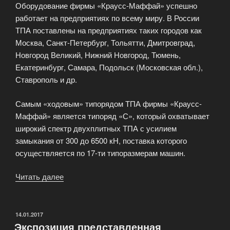
Оборудование фирмы «Краусс-Маффай» успешно
работает на предприятиях по всему миру. В России
ТПА поставлены на предприятиях таких городов как
Москва, Санкт-Петербург, Тольятти, Дмитровград,
Новгород Великий, Нижний Новгород, Тюмень,
Екатеринбург, Самара, Подольск (Московская обл.),
Ставрополь и др.
Самым «ходовым» типорядом ТПА фирмы «Краусс-
Маффай» является типоряд «С», который охватывает
широкий спектр двухплитных ТПА с усилием
замыкания от 300 до 6500 кН, поставка которого
осуществляется по 17-ти типоразмерам машин.
Читать далее
«Оборудование
по
переработке
пластмасс»
ОПУБЛИКОВАНО
14.01.2017
Экспозиция представленная