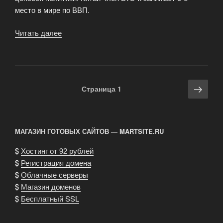
место в мире по ВВП.
Читать далее
«Деловые
усдуги»
Навигация
Сле
Страница
1
по
стра
записям
МАГАЗИН ГОТОВЫХ САЙТОВ — MARTSITE.RU
$
Хостинг от 92 рублей
$
Регистрация домена
$
Облачные серверы
$
Магазин доменов
$
Бесплатный SSL