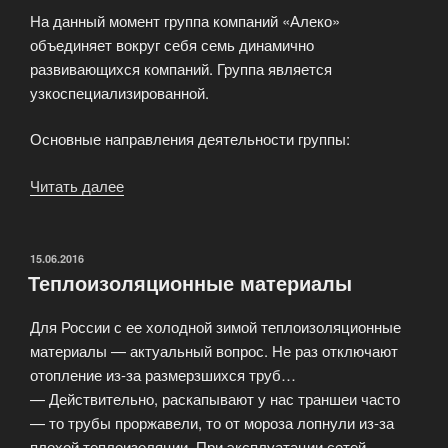
На данный момент группа компаний «Алеко»
объединяет вокруг себя семь динамично
развивающихся компаний. Группа является
узкоспециализированной.
Основные направления деятельности группы:
Читать далее
«Группа
компаний
Алеко»
ОПУБЛИКОВАНО
15.06.2016
Теплоизоляционные материалы
Для России с ее холодной зимой теплоизоляционные
материалы — актуальный вопрос. Не раз отключают
отопление из-за размерзшихся труб…
— Действительно, раскапывают у нас траншеи часто
— то трубы проржавели, то от мороза лопнули из-за
плохой теплоизоляции. При эксплуатации сетей