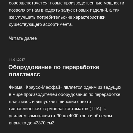
совершенствуется: новые производственные мощности
позволяют нам внедрять запуск новых изделий, а так
же улучшать потребительские характеристики
существующего ассортимента.
Читать далее
«Товары
из
пищевого
полипропилена
ОПУБЛИКОВАНО
14.01.2017
Оборудование по переработке
и
пластмасс
полистирола»
Фирма «Краусс-Маффай» является одним из ведущих
в мире производителей оборудования по переработке
пластмасс и выпускает широкий спектр
гидравлических термопластавтоматов (ТПА) с
усилием замыкания от 30 до 4000 тонн и объёмом
впрыска до 43370 см3.