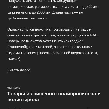
выпускать листовой пластик следующих
геометрических размеров: толщина листа — до 20мм,
ширина листа до 2000 мм. Длина листа — по
требованиям заказчика.
Окраска листов пластика производится «в массе»
специальными красителями, по каталогу цветов RAL.
Поверхность листов может быть как гладкой
(глянцевой), так и матовой, а также с несколькими
видами тиснения («песок» различной шероховатости,
«кожа»).
Читать далее
«Производство
листового
пластика»
ОПУБЛИКОВАНО
08.11.2019
Товары из пищевого полипропилена и
полистирола