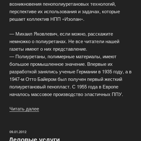
возникновения пенополиуретановых технологий,
перспективе их использования и задачах, которые
решает коллектив НПП «Изолан».
— Михаил Яковлевич, если можно, расскажите
немножко о полиуретанах. Не все читатели нашей
газеты имеют о них представление.
— Полиуретаны, полимерные материалы, имеют
большое промышленное значение. Впервые их
разработкой занялись ученые Германии в 1935 году, а в
1947-м Отто Байером был получен первый жесткий
полиуретановый пенопласт. С 1955 года в Европе
началось массовое производство эластичных ППУ.
Читать далее
«Научно-
производственное
предприятие
«Изолан»»
ОПУБЛИКОВАНО
09.01.2012
Деловые усдуги