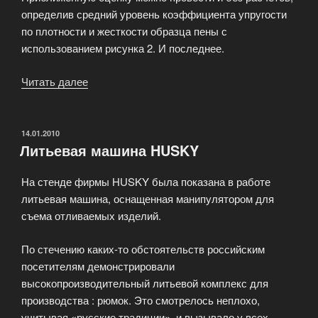
определив средний уровень коэффициента упругости
по плотности и жесткости образца пены с
использованием рисунка 2. И последнее.
Читать далее
«Коэффициента
упругости»
ОПУБЛИКОВАНО
14.01.2010
Литьевая машина HUSKY
На стенде фирмы HUSKY была показана в работе
литьевая машина, оснащенная манипулятором для
съема отливаемых изделий.
По стечению каких-то обстоятельств российским
посетителям демонстрировали
высокопроизводительный литьевой комплекс для
производства : рюмок. Это смотрелось неплохо,
учитывая «русские традиции», и вызывало у всех