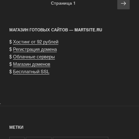
Навигация
Сле
Страница
1
по
стра
записям
МАГАЗИН ГОТОВЫХ САЙТОВ — MARTSITE.RU
$
Хостинг от 92 рублей
$
Регистрация домена
$
Облачные серверы
$
Магазин доменов
$
Бесплатный SSL
.
МЕТКИ