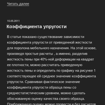
Читать далее
«Новые
производственные
площади»
ОПУБЛИКОВАНО
15.05.2011
Коэффициента упругости
В статье показано существование зависимости
коэффициента упругости от приведенной жесткости
для поролона мебельного назначения. На этой основе,
произведя простые расчеты , а именно, разделив
жесткость пены при 40%-ной деформации на квадрат
ее плотности, можно рассчитать приведенную
жесткость пены и определить по графику на рисунке 1
соответствующее ей среднее значение коэффициента
упругости. Сравнивая фактическое значение
коэффициента упругости образца пены со
среднестатистическим уровнем, можно сделать
обоснованную оценку качества своего образца.
Приближенную оценку можно провести и без расчетов,