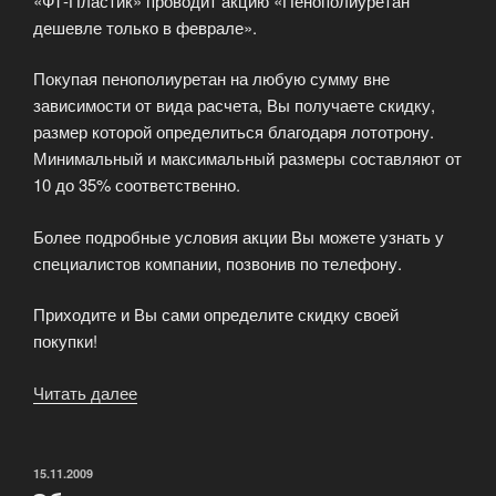
«ФТ-Пластик» проводит акцию «Пенополиуретан
дешевле только в феврале».
Покупая пенополиуретан на любую сумму вне
зависимости от вида расчета, Вы получаете скидку,
размер которой определиться благодаря лототрону.
Минимальный и максимальный размеры составляют от
10 до 35% соответственно.
Более подробные условия акции Вы можете узнать у
специалистов компании, позвонив по телефону.
Приходите и Вы сами определите скидку своей
покупки!
Читать далее
«Акция
«Пенополиуретан
дешевле
только
ОПУБЛИКОВАНО
15.11.2009