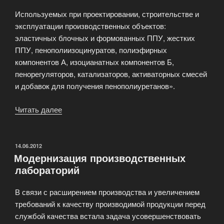
Используемых при проектировании, строительстве и
эксплуатации производственных объектов:
эластичных блочных и формованных ППУ, жестких
ППУ, пенополиизоцинуратов, полиэфирных
компонентов А, изоцианатных компонентов Б,
пенорегуляторов, катализаторов, активаторных смесей
и добавок для получения пенополиуретанов».
Читать далее
«Выдача
исходных
данных
для
ОПУБЛИКОВАНО
14.06.2012
Модернизация производственных
проектирования»
лабораторий
В связи с расширением производства и увеличением
требований к качеству производимой продукции перед
службой качества встала задача усовершенствовать