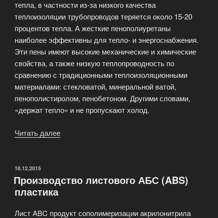
тепла, в частности из-за низкого качества
теплоизоляции трубопроводов теряется около 15-20
процентов тепла. А жесткие пенополиуретаны
наиболее эффективны для тепло- и энергоснабжения.
Эти пены имеют высокие механические и химические
свойства, а также низкую теплопроводность по
сравнению с традиционными теплоизоляционными
материалами: стекловатой, минеральной ватой,
пенополистиролом, пенобетоном. Другими словами,
«держат тепло» и не пропускают холод.
Читать далее
«Теплоизоляционные
материалы»
ОПУБЛИКОВАНО
18.12.2015
Производство листового АБС (ABS)
пластика
Лист ABC продукт сополимеризации акрилонитрила