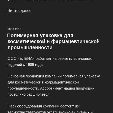
Читать далее
«Производство
листового
АБС
(ABS)
ОПУБЛИКОВАНО
08.11.2015
Полимерная упаковка для
пластика»
косметической и фармацевтической
промышленности
ООО «ЕЛЕНА» работает на рынке пластиковых
изделий с 1989 года.
Основная продукция компании полимерная упаковка
для косметической и фармацевтической
промышленности. Ассортимент нашей продукции
постоянно расширяется.
Парк оборудования компании состоит из:
термотластавтоматов экструзионно-выдувных и