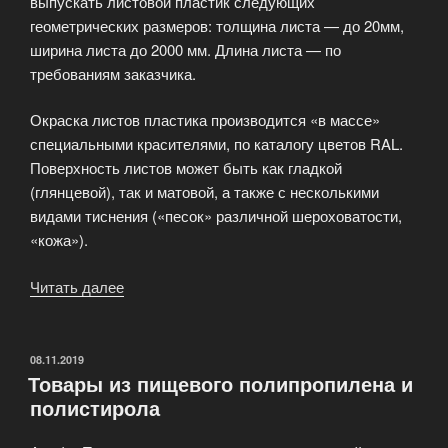
выпускать листовой пластик следующих
геометрических размеров: толщина листа — до 20мм,
ширина листа до 2000 мм. Длина листа — по
требованиям заказчика.
Окраска листов пластика производится «в массе»
специальными красителями, по каталогу цветов RAL.
Поверхность листов может быть как гладкой
(глянцевой), так и матовой, а также с несколькими
видами тиснения («песок» различной шероховатости,
«кожа»).
Читать далее
«Производство
листового
пластика»
ОПУБЛИКОВАНО
08.11.2019
Товары из пищевого полипропилена и
полистирола