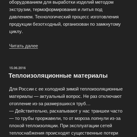
оборудованием для выработки изделий методом
экструзии, термоформирования и литья под
давлением. Технологический процесс изготовления
продукции безотходный, организован по замкнутому
циклу.
Читать далее
«Ассортимент
одноразовой
посуды
из
ОПУБЛИКОВАНО
15.06.2016
Теплоизоляционные материалы
пищевого
пластика»
Для России с ее холодной зимой теплоизоляционные
материалы — актуальный вопрос. Не раз отключают
отопление из-за размерзшихся труб…
— Действительно, раскапывают у нас траншеи часто
— то трубы проржавели, то от мороза лопнули из-за
плохой теплоизоляции. При эксплуатации сетей
теплоснабжения происходят существенные потери